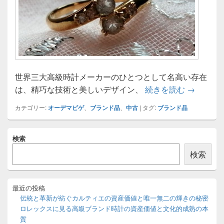
世界三大高級時計メーカーのひとつとして名高い存在
歴史と革
は、精巧な技術と美しいデザイン、
続きを読む
→
カテゴリー:
オーデマピゲ
、
ブランド品
、
中古
|
タグ:
ブランド品
メ
検索
イ
ン
検索
サ
イ
ド
バ
最近の投稿
ー
伝統と革新が紡ぐカルティエの資産価値と唯一無二の輝きの秘密
ウ
ロレックスに見る高級ブランド時計の資産価値と文化的成熟の本
ィ
質
ジ