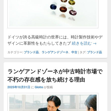
ドイツが誇る高級時計の世界には、時計製作技術やデ
ランゲア
ザインに革新性をもたらしてきたブ
続きを読む
→
カテゴリー:
ブランド品
、
ランゲアンドゾーネ
、
中古
|
タグ:
ブランド品
ランゲアンドゾーネが中古時計市場で
不朽の存在感を放ち続ける理由
2025年10月31日
に
Giotto
が投稿