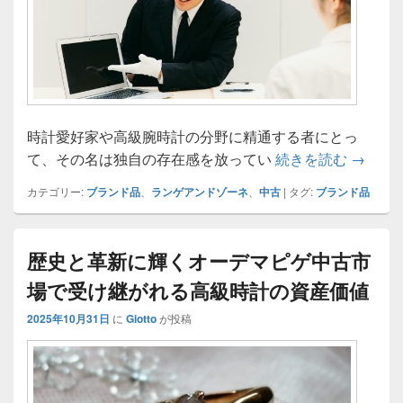
時計愛好家や高級腕時計の分野に精通する者にとっ
ランゲ
て、その名は独自の存在感を放ってい
続きを読む
→
カテゴリー:
ブランド品
、
ランゲアンドゾーネ
、
中古
|
タグ:
ブランド品
歴史と革新に輝くオーデマピゲ中古市
場で受け継がれる高級時計の資産価値
2025年10月31日
に
Giotto
が投稿